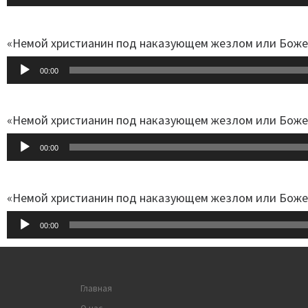
Player
«Немой христианин под наказующем жезлом или Божес
Audio-
00:00
Player
«Немой христианин под наказующем жезлом или Божес
Audio-
00:00
Player
«Немой христианин под наказующем жезлом или Божес
Audio-
00:00
Player
Главная