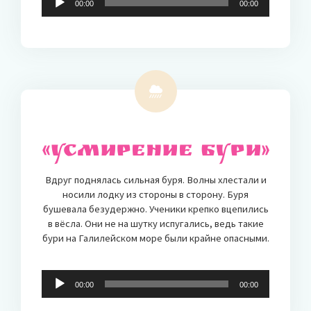
00:00
00:00
Player
«Усмирение бури»
Вдруг поднялась сильная буря. Волны хлестали и
носили лодку из стороны в сторону. Буря
бушевала безудержно. Ученики крепко вцепились
в вёсла. Они не на шутку испугались, ведь такие
бури на Галилейском море были крайне опасными.
Audio-
00:00
00:00
Player