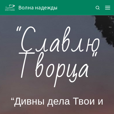
Волна надежды
Zum Inhalt springen
Search
"Славлю
Творца"
“Дивны дела Твои и