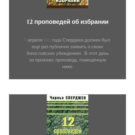
12 проповедей об избрании
11 апреля 1861 года Сперджен должен был
еще раз публично заявить о своих
богословских убеждениях. В этот день
он произнес проповедь, помещённую
ниже.