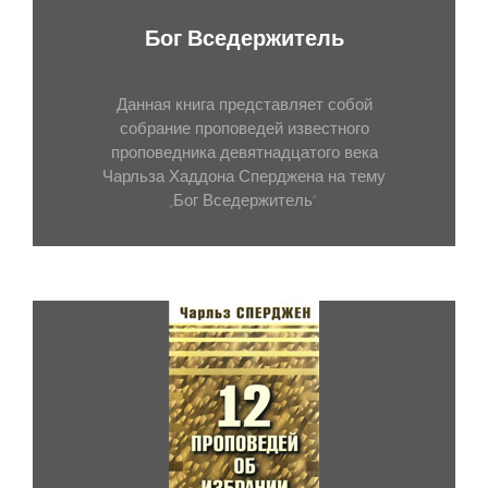
Бог Вседержитель
Данная книга представляет собой
собрание проповедей известного
проповедника девятнадцатого века
Чарльза Хаддона Сперджена на тему
„Бог Вседержитель“.