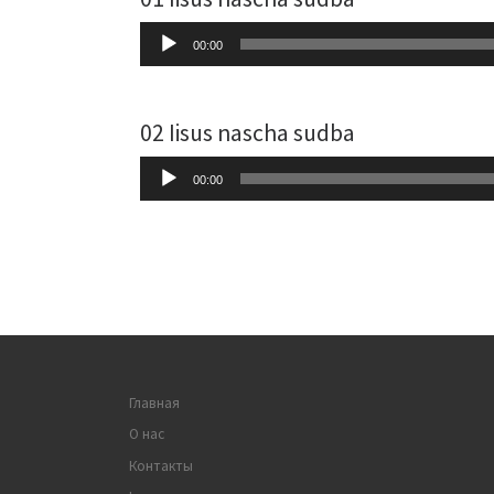
Audio-
00:00
Player
02 Iisus nascha sudba
Audio-
00:00
Player
Главная
О нас
Контакты