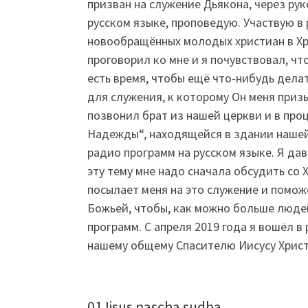
призван на служение Дьякона, через ру
русском языке, проповедую. Участвую в
новообращённых молодых христиан в Хри
проговорил ко мне и я почувствовал, чт
есть время, чтобы ещё что-нибудь дела
для служения, к которому Он меня приз
позвонил брат из нашей церкви и в про
Надежды“, находящейся в здании нашей 
радио программ на русском языке. Я дав
эту тему мне надо сначала обсудить со 
посылает меня на это служение и поможе
Божьей, чтобы, как можно больше людей
программ. С апреля 2019 года я вошёл в
нашему общему Спасителю Иисусу Христ
01 Iisus nascha sudba