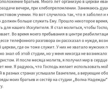
коположение братьев. Много лет организую в церкви ев
 раздаче вечери, при хлебопреломлении. Занимаюсь ду
стовом учении. Но вот случилось так, что я заболел и 
о должен больше служить Ему. Прошло некоторое время, 
ть для нашего Искупителя. Я стал молиться, чтобы Госп
ывает. Во время моего пребывания в центре реабилитаци
цессе телефонного разговора он рассказал о нужде, во
церкви, где он тоже служит. У них не хватало мужских 
но знал об этой студии, но у меня никогда не возникало
Христом. И после месяца молитв, я получил мир в сердце 
т мне. Я радуюсь, что Господь желает использовать мой
 в разных странах услышали Евангелие, а верующие об
 ряды моих братьев и сестёр на студии „Волна Надежды“ 
у.