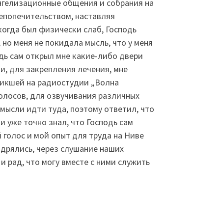
ангелизационные общения и собрания на
шепопечительством, наставляя
когда был физически слаб, Господь
но меня не покидала мысль, что у меня
одь сам открыл мне какие-либо двери
и, для закрепления лечения, мне
зникшей на радиостудии „Волна
голосов, для озвучивания различных
 мысли идти туда, поэтому ответил, что
и уже точно знал, что Господь сам
 голос и мой опыт для труда на Ниве
одрялись, через слушание наших
и рад, что могу вместе с ними служить