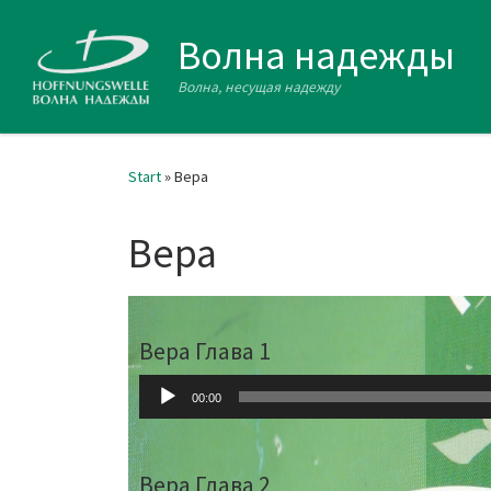
Zum Inhalt springen
Волна надежды
Волна, несущая надежду
Start
»
Вера
Вера
Вера Глава 1
Audio-
00:00
Player
Вера Глава 2