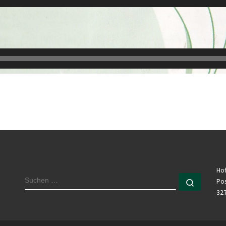
Hof
Pos
32